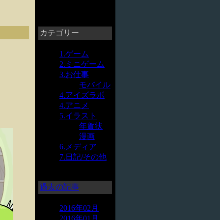
カテゴリー
1.ゲーム
2.ミニゲーム
3.お仕事
モバイル
4.アイズラボ
4.アニメ
5.イラスト
年賀状
漫画
6.メディア
7.日記/その他
過去の記事
2016年02月
2016年01月