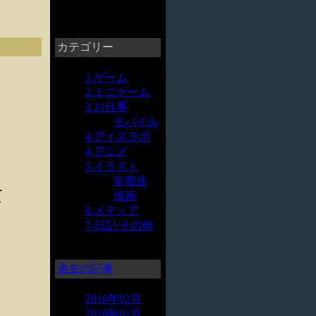
カテゴリー
1.ゲーム
2.ミニゲーム
3.お仕事
モバイル
4.アイズラボ
4.アニメ
5.イラスト
年賀状
ー
漫画
イ
6.メディア
7.日記/その他
過去の記事
2016年02月
2016年01月