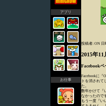
アプリ
投稿者: ON 日時
2015年1
Facebo
Faceboo
お仕事
トを消されてし
た。
数年かけて『
なかったので
もう一度『い
すみません、