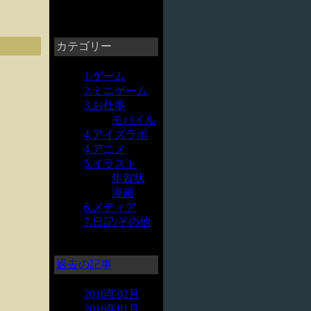
カテゴリー
1.ゲーム
2.ミニゲーム
3.お仕事
モバイル
4.アイズラボ
4.アニメ
5.イラスト
年賀状
漫画
6.メディア
7.日記/その他
過去の記事
2016年02月
2016年01月