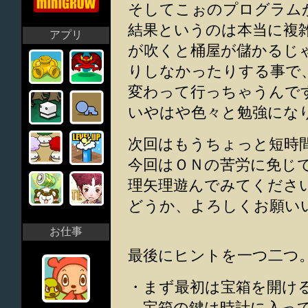
そしてこぉのプログラム
結果というのは本当に複
アプリ
が吹くと桶屋が儲かるじ
りしなかったりする事で
変わって行っちゃうんで
いやはや色々と勉強にな
次回はもうちょっと短時
今回はＯＮの苦労に免じ
理矢理遊んでみてくださ
どうか、よろしくお願い
お仕事
最後にヒントを一つ二つ
・まず最初は宝箱を開け
宝箱の鍵は時計に入っ