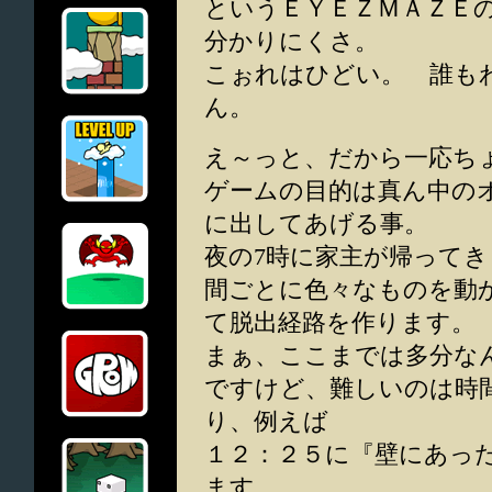
というＥＹＥＺＭＡＺＥ
分かりにくさ。
こぉれはひどい。 誰も
ん。
え～っと、だから一応ち
ゲームの目的は真ん中の
に出してあげる事。
夜の7時に家主が帰って
間ごとに色々なものを動
て脱出経路を作ります。
まぁ、ここまでは多分な
ですけど、難しいのは時
り、例えば
１２：２５に『壁にあっ
ます。