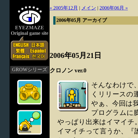
« 2005年12月
|
メイン
|
2006年06月 »
2006年05月 アーカイブ
EYEZMAZE
Original game site
2006年05月21日
GROWシリーズ
クロノン ver.0
そんなわけで、『
くリリースの
やぁ、今回は
プログラムに
やっぱり出来はイマイチ
イマイチって言うか、『